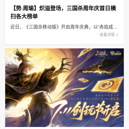
【势·周瑜】炽溢登场，三国杀周年庆首日横
扫各大榜单
近日，《三国杀移动版》开启周年庆典，以“赤焰成势，千古风流”之势，与亿万玩家共赴这场年度盛宴。
查看详情